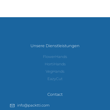
Unsere Dienstleistungen
FlowerHands
HortiHands
VegHands
EazyCut
Contact
info@packtti.com