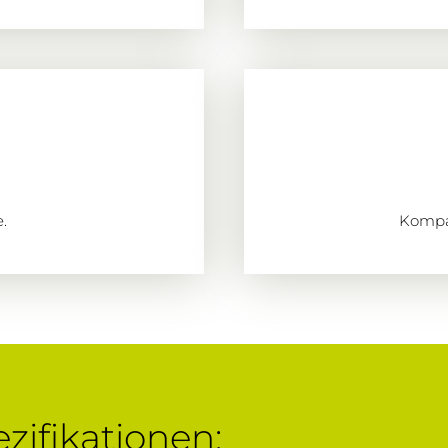
.
Kompa
zifikationen: