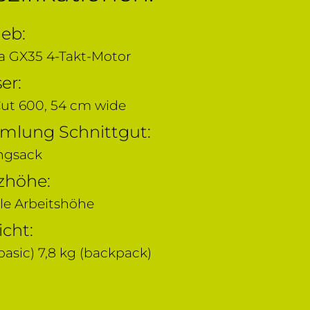
ieb:
 GX35 4-Takt-Motor
er:
ut 600, 54 cm wide
lung Schnittgut:
ngsack
zhöhe:
ble Arbeitshöhe
cht:
basic) 7,8 kg (backpack)