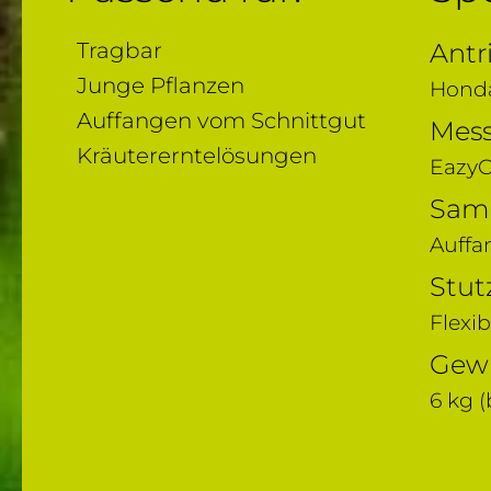
Tragbar
Antr
Junge Pflanzen
Honda
Auffangen vom Schnittgut
Mess
Kräutererntelösungen
EazyC
Samm
Auffa
Stut
Flexi
Gewi
6 kg (