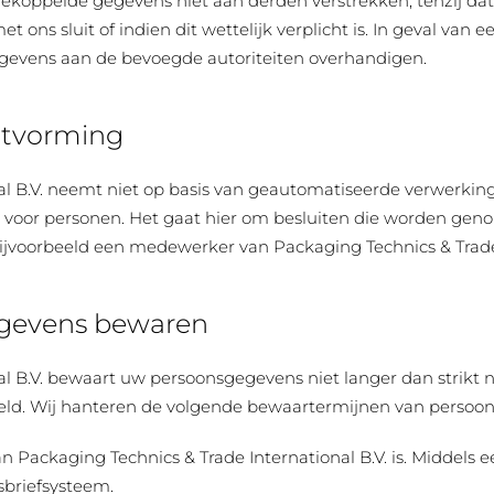
koppelde gegevens niet aan derden verstrekken, tenzij dat 
 ons sluit of indien dit wettelijk verplicht is. In geval van
gevens aan de bevoegde autoriteiten overhandigen.
itvorming
al B.V. neemt niet op basis van geautomatiseerde verwerking
 voor personen. Het gaat hier om besluiten die worden ge
jvoorbeeld een medewerker van Packaging Technics & Trade In
egevens bewaren
l B.V. bewaart uw persoonsgegevens niet langer dan strikt n
d. Wij hanteren de volgende bewaartermijnen van persoo
n Packaging Technics & Trade International B.V. is. Middels 
sbriefsysteem.