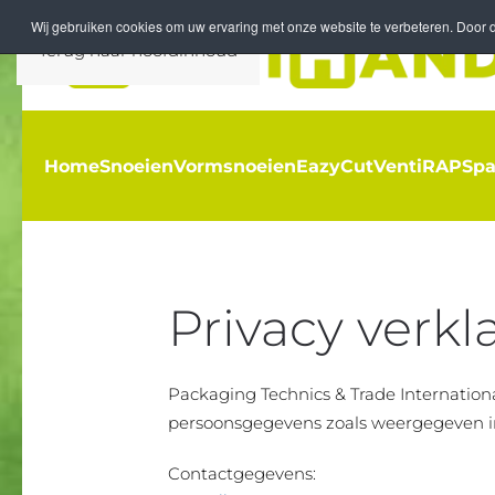
Wij gebruiken cookies om uw ervaring met onze website te verbeteren. Door d
Terug naar hoofdinhoud
Home
Snoeien
Vormsnoeien
EazyCut
Venti
RAP
Spa
Privacy verkl
Packaging Technics & Trade Internationa
persoonsgegevens zoals weergegeven in
Contactgegevens: