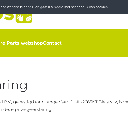
eze website te gebruiken gaat u akkoord met het gebruik van cookies.
re Parts webshop
Contact
aring
l B.V., gevestigd aan Lange Vaart 1, NL-2665KT Bleiswijk, is 
 deze privacyverklaring.