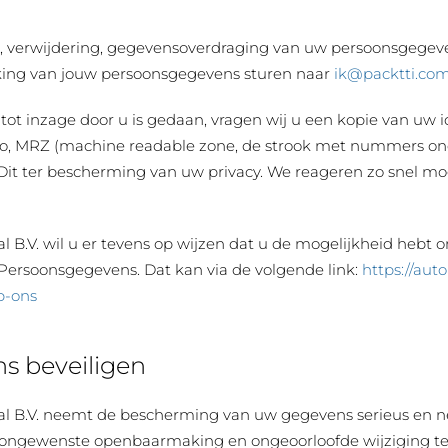
ie, verwijdering, gegevensoverdraging van uw persoonsgegeve
ing van jouw persoonsgegevens sturen naar
ik@packtti.co
 tot inzage door u is gedaan, vragen wij u een kopie van uw 
oto, MRZ (machine readable zone, de strook met nummers o
it ter bescherming van uw privacy. We reageren zo snel mog
l B.V. wil u er tevens op wijzen dat u de mogelijkheid hebt o
 Persoonsgegevens. Dat kan via de volgende link:
https://aut
p-ons
s beveiligen
onal B.V. neemt de bescherming van uw gegevens serieus e
, ongewenste openbaarmaking en ongeoorloofde wijziging te