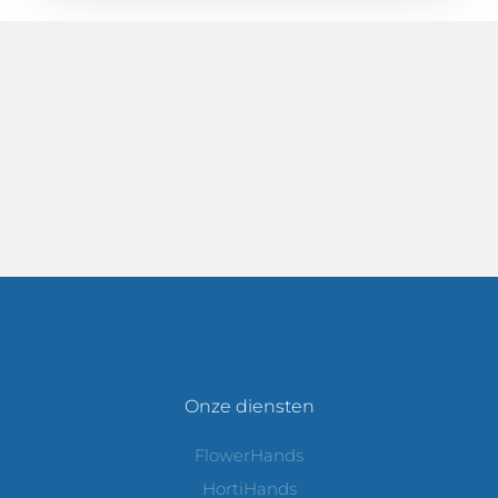
Onze diensten
FlowerHands
HortiHands